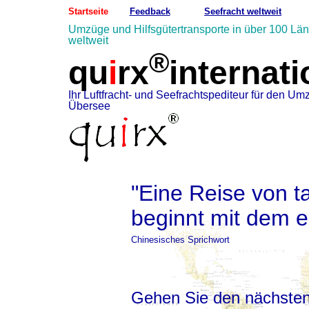
Startseite
Feedback
Seefracht weltweit
Umzüge und Hilfsgütertransporte in über 100 Lä
weltweit
®
qu
i
rx
internati
Ihr Luftfracht- und Seefrachtspediteur für den U
Übersee
"
Eine Reise von 
beginnt mit dem er
Chinesisches Sprichwort
Gehen Sie den nächsten 