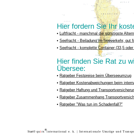
Hier fordern Sie Ihr ko
•
Luftfracht - manchmal die günstigste Alter
•
Seefracht - Beiladung im Seeverkehr, gut 
•
Seefracht - komplette Container (33,5 ode
Hier finden Sie Rat zu 
Übersee:
•
Ratgeber Festpreise beim Überseeumzug
•
Ratgeber Kostenabweichungen beim intern
•
Ratgeber Haftung und Transportversicher
•
Ratgeber Zusammenhang Transportversic
•
Ratgeber "Was tun im Schadenfall?"
®
Start©
qu
i
rx
international e. k.
|
Internationale Umzüge und Transp